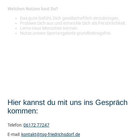
Welchen Nutzen hast Du?
Das gute Gefühl, Dich gesellschaftlich einzubringen.
Probiere Dich aus und entwickle Dich als Persönlichkeit.
Lerne neue Menschen kennen.
Nutze unsere Sportangebote grundbeitragsfrei.
Hier kannst du mit uns ins Gespräch
kommen:
Telefon:
06172 77247
E-mail:
kontakt@tsg-friedrichsdorf.de