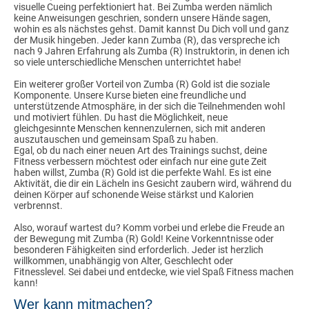
visuelle Cueing perfektioniert hat. Bei Zumba werden nämlich
keine Anweisungen geschrien, sondern unsere Hände sagen,
wohin es als nächstes gehst. Damit kannst Du Dich voll und ganz
der Musik hingeben. Jeder kann Zumba (R), das verspreche ich
nach 9 Jahren Erfahrung als Zumba (R) Instruktorin, in denen ich
so viele unterschiedliche Menschen unterrichtet habe!
Ein weiterer großer Vorteil von Zumba (R) Gold ist die soziale
Komponente. Unsere Kurse bieten eine freundliche und
unterstützende Atmosphäre, in der sich die Teilnehmenden wohl
und motiviert fühlen. Du hast die Möglichkeit, neue
gleichgesinnte Menschen kennenzulernen, sich mit anderen
auszutauschen und gemeinsam Spaß zu haben.
Egal, ob du nach einer neuen Art des Trainings suchst, deine
Fitness verbessern möchtest oder einfach nur eine gute Zeit
haben willst, Zumba (R) Gold ist die perfekte Wahl. Es ist eine
Aktivität, die dir ein Lächeln ins Gesicht zaubern wird, während du
deinen Körper auf schonende Weise stärkst und Kalorien
verbrennst.
Also, worauf wartest du? Komm vorbei und erlebe die Freude an
der Bewegung mit Zumba (R) Gold! Keine Vorkenntnisse oder
besonderen Fähigkeiten sind erforderlich. Jeder ist herzlich
willkommen, unabhängig von Alter, Geschlecht oder
Fitnesslevel. Sei dabei und entdecke, wie viel Spaß Fitness machen
kann!
Wer kann mitmachen?